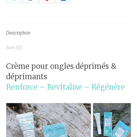
Partager
Partager
Partager
Partager
déprimants
sur
sur
sur
sur
X
Facebook
Pinterest
LinkedIn
Description
Avis (0)
Crème pour ongles déprimés &
déprimants
Renforce – Revitalise – Régénère