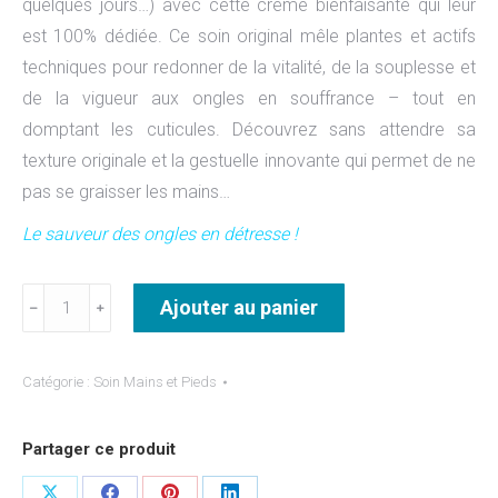
quelques jours…) avec cette crème bienfaisante qui leur
est 100% dédiée. Ce soin original mêle plantes et actifs
techniques pour redonner de la vitalité, de la souplesse et
de la vigueur aux ongles en souffrance – tout en
domptant les cuticules. Découvrez sans attendre sa
texture originale et la gestuelle innovante qui permet de ne
pas se graisser les mains…
Le sauveur des ongles en détresse !
quantité
Ajouter au panier
﹣
﹢
de
Crème
Catégorie :
Soin Mains et Pieds
pour
ongles
Partager ce produit
déprimés
&