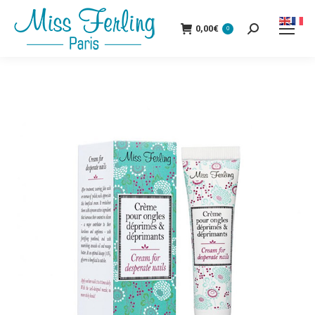
0,00
€
0
Recherche
: