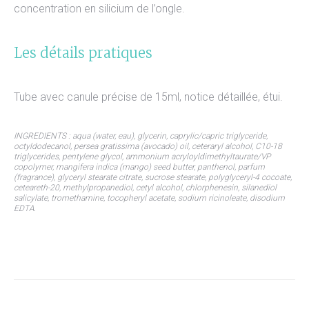
concentration en silicium de l’ongle.
Les détails pratiques
Tube avec canule précise de 15ml, notice détaillée, étui.
INGREDIENTS : aqua (water, eau), glycerin, caprylic/capric triglyceride,
octyldodecanol, persea gratissima (avocado) oil, ceteraryl alcohol, C10-18
triglycerides, pentylene glycol, ammonium acryloyldimethyltaurate/VP
copolymer, mangifera indica (mango) seed butter, panthenol, parfum
(fragrance), glyceryl stearate citrate, sucrose stearate, polyglyceryl-4 cocoate,
ceteareth-20, methylpropanediol, cetyl alcohol, chlorphenesin, silanediol
salicylate, tromethamine, tocopheryl acetate, sodium ricinoleate, disodium
EDTA.