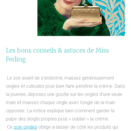
Les bons conseils & astuces de Miss
Ferling
Le soir avant de s’endormir, massez généreusement
ongles et cuticules pour bien faire pénétrer la crème. Dans
la journée, déposez une goutte sur les ongles d’une seule
main et massez chaque ongle avec l’ongle de la main
opposée. La notice explique bien comment garder la
pulpe des doigts propres pour « oublier » la crème.
Ce
soin ongles
oblige à laisser de côté les produits qui