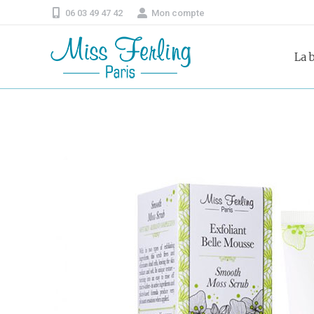
06 03 49 47 42
Mon compte
La 