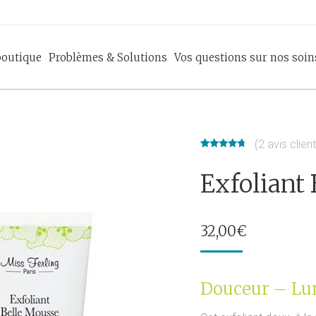
boutique
Problèmes & Solutions
Vos questions sur nos soin
(
2
avis client
Noté
2
4.50
sur 5
Exfoliant
basé sur
notations
client
32,00
€
Douceur – Lu