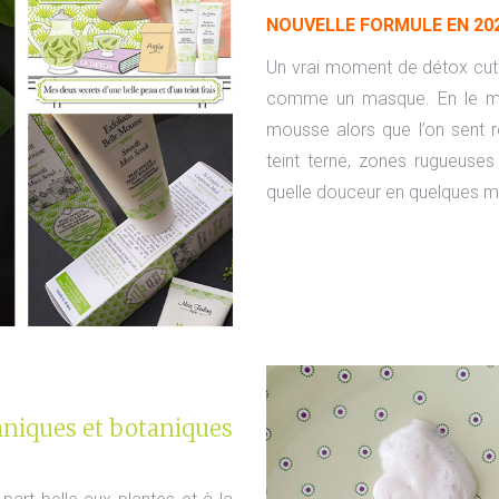
NOUVELLE FORMULE EN 202
Un vrai moment de détox cuta
comme un masque. En le mas
mousse alors que l’on sent r
teint terne, zones rugueuse
quelle douceur en quelques m
hniques et botaniques