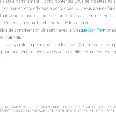
e s’étale parfaitement – donc contentez-vous de 4 petites noise
re très bien et reste efficace à petite dose. Oui, vous pouvez faire
iant doux s’utilise en toute saison, 1 fois par semaine. Au fil
t d’adoucir la peau. Un allié parfait de la vie en ville…
ssible de combiner son utilisation avec
le Masque Bon Thym
mais
leur utilisation.
es : on hydrate sa peau après l’exfoliation. C’est mécanique, la 
e pour faire pénétrer ses soins gorgés d’actifs comme par exe
e
…
ACETATE, CAPRYLIC/CAPRIC TRIGLYCERIDE, PENTYLENE GLYCOL, COCAMIDOPR
CETEARETH-20, SODIUM POLYACRYLATE, ETHYLHEXYLGLYCERIN, CHLORPHENESI