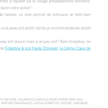
ttes à répartir sur le visage préalablement humidifié.
 durer votre achat !
 de l’année, ce soin permet de retrouver un teint bien
 si la peau est plutôt sèche je recommanderais plutôt
peau est douce mais a un peu soif ! Bien réceptive, on
mple
Églantine & son Fluide Étonnant
,
la Crème Cœur de
OPYL BETAINE, HELIANTHUS ANNUUS (SUNFLOWER) SEED WAX,
N, PARFUM (FRAGRANCE), ALPHA-ISOMETHYL IONONE, LIMONENE,