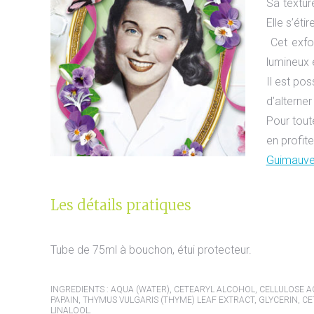
Sa textur
Elle s’éti
Cet exfol
lumineux e
Il est po
d’alterner 
Pour tout
en profit
Guimauv
Les détails pratiques
Tube de 75ml à bouchon, étui protecteur.
INGREDIENTS : AQUA (WATER), CETEARYL ALCOHOL, CELLULOSE 
PAPAIN, THYMUS VULGARIS (THYME) LEAF EXTRACT, GLYCERIN, 
LINALOOL.