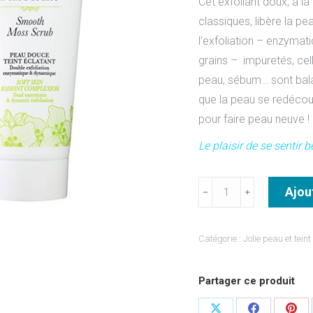
Cet exfoliant doux, à la
classiques, libère la pe
l’exfoliation – enzymat
grains – impuretés, cell
peau, sébum… sont balay
que la peau se redécouv
pour faire peau neuve !
Le plaisir de se sentir b
quantité
Ajou
﹣
﹢
de
Exfoliant
Catégorie :
Jolie peau et teint
Belle
Mousse
Partager ce produit