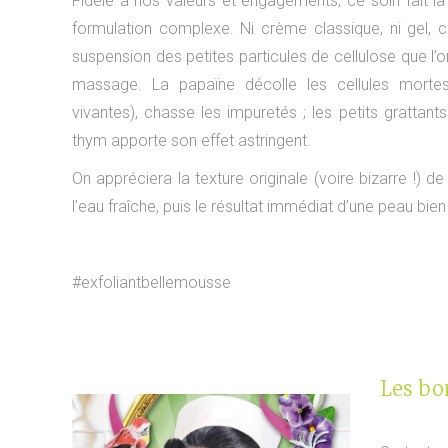
Fidèle à nos valeurs et engagements, ce soin fait la 
formulation complexe. Ni crème classique, ni gel, c
suspension des petites particules de cellulose que l’o
massage. La papaïne décolle les cellules mortes 
vivantes), chasse les impuretés ; les petits grattant
thym apporte son effet astringent.
On appréciera la texture originale (voire bizarre !) d
l’eau fraîche, puis le résultat immédiat d’une peau bi
#exfoliantbellemousse
Les bon