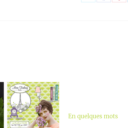
Partager
Partager
Part
sur
sur
sur
X
Facebook
Pint
En quelques mots