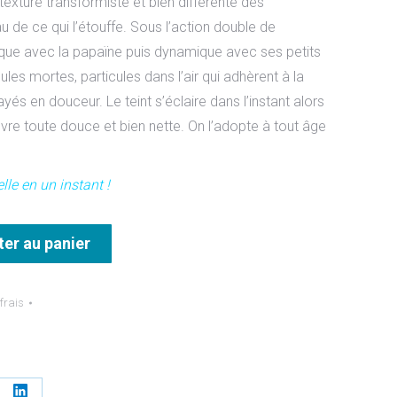
 texture transformiste et bien différente des
au de ce qui l’étouffe. Sous l’action double de
ique avec la papaïne puis dynamique avec ses petits
ules mortes, particules dans l’air qui adhèrent à la
és en douceur. Le teint s’éclaire dans l’instant alors
re toute douce et bien nette. On l’adopte à tout âge
elle en un instant !
ter au panier
 frais