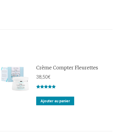
Crème Compter Fleurettes
38,50
€
Note
5.00
sur 5
Ajouter au panier