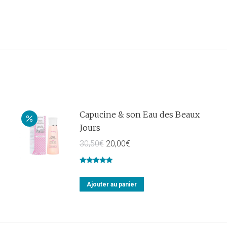
Capucine & son Eau des Beaux
Jours
30,50
€
20,00
€
Note
5.00
sur 5
Ajouter au panier