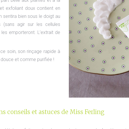
part belle aux plantes et à la
et exfoliant doux contient en
n sentira bien sous le doigt au
(sans agir sur les cellules
s les emporteront. L’extrait de
e ce soin, son rinçage rapide à
en douce et comme purifiée !
s conseils et astuces de Miss Ferling