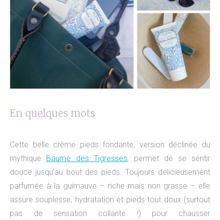
En quelques mots
Cette belle crème pieds fondante, version déclinée du
mythique
Baume des Tigresses
, permet de se sentir
douce jusqu’au bout des pieds. Toujours délicieusement
parfumée à la guimauve – riche mais non grasse – elle
assure souplesse, hydratation et pieds tout doux (surtout
pas de sensation collante !) pour chausser