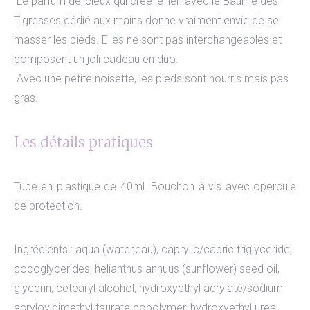
Le parfum délicieux qui crée le lien avec le Baume des
Tigresses dédié aux mains donne vraiment envie de se
masser les pieds. Elles ne sont pas interchangeables et
composent un joli cadeau en duo.
Avec une petite noisette, les pieds sont nourris mais pas
gras.
Les détails pratiques
Tube en plastique de 40ml. Bouchon à vis avec opercule
de protection.
Ingrédients : aqua (water,eau), caprylic/capric triglyceride,
cocoglycerides, helianthus annuus (sunflower) seed oil,
glycerin, cetearyl alcohol, hydroxyethyl acrylate/sodium
acryloyldimethyl taurate copolymer, hydroxyethyl urea,