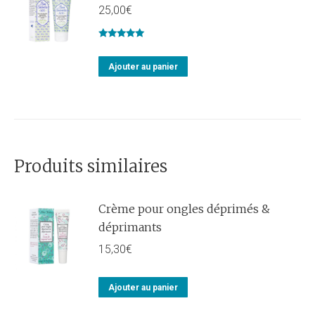
25,00
€
Note
5.00
sur 5
Ajouter au panier
Produits similaires
Crème pour ongles déprimés &
déprimants
15,30
€
Ajouter au panier