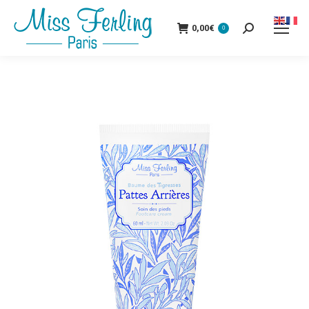
0,00
€
0
Recherche
: