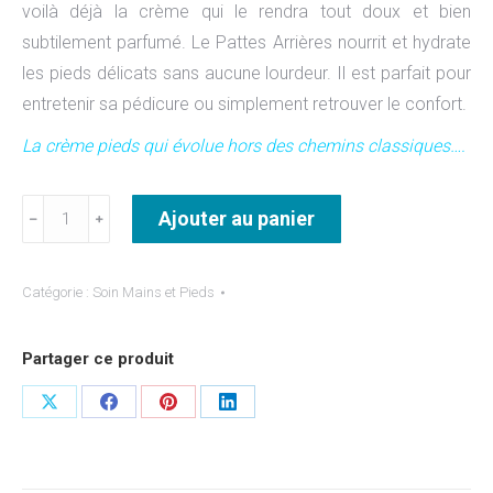
voilà déjà la crème qui le rendra tout doux et bien
subtilement parfumé. Le Pattes Arrières nourrit et hydrate
les pieds délicats sans aucune lourdeur. Il est parfait pour
entretenir sa pédicure ou simplement retrouver le confort.
La crème pieds qui évolue hors des chemins classiques….
quantité
Ajouter au panier
﹣
﹢
de
Baume
Catégorie :
Soin Mains et Pieds
des
Tigresses
Partager ce produit
Pattes
Arrières
Partager
Partager
Partager
Partager
sur
sur
sur
sur
X
Facebook
Pinterest
LinkedIn