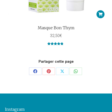
Masque Bon Thym
32,50
€
Note
4.50
sur 5
Partager cette page
Partager
Partager
Partager
Partager
sur
sur
sur
sur
Facebook
Pinterest
X
WhatsApp
Instagram