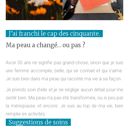
J’ai franchi le cap des cinquante.
Ma peau a changé… ou pas ?
Avoir 50 ans ne signifie pas grand-chose, sinon que je suis
une femme accomplie, belle, qui se connait et qui s’aime.
Je suis bien dans ma peau qui raconte ma vie à sa façon.
Je prends soin d’elle et je ne néglige aucun détail pour me
sentir bien. Ma peau n’a pas été transformée, ou si peu par
la ménopause, et encore. Je suis au top de ma vie, bien
remplie en activités.
Suggestions de soins