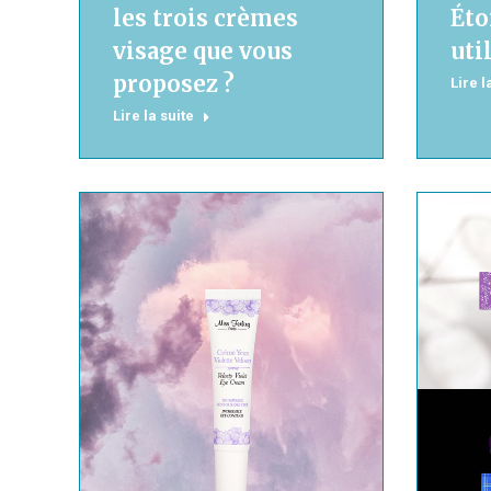
les trois crèmes
Éto
visage que vous
uti
proposez ?
Lire l
Lire la suite