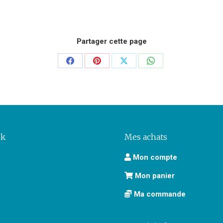
Partager cette page
Partager
Partager
Partager
Partager
sur
sur
sur
sur
Facebook
Pinterest
X
WhatsApp
ok
Mes achats
Mon compte
Mon panier
Ma commande