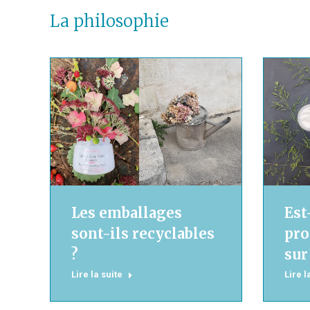
La philosophie
Les emballages
Est
sont-ils recyclables
pro
?
sur
Lire la suite
Lire l