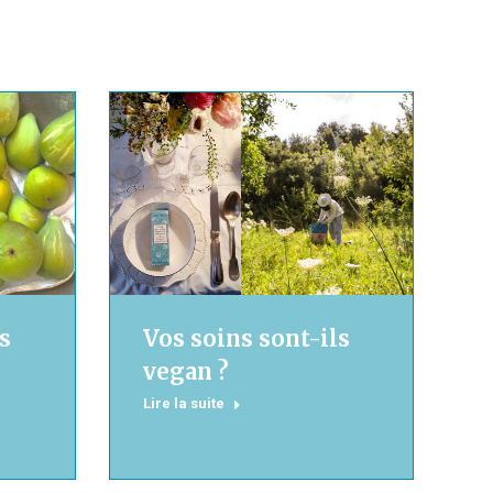
s
Vos soins sont-ils
vegan ?
Lire la suite