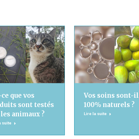
-ce que vos
Vos soins sont-il
duits sont testés
100% naturels ?
 les animaux ?
Lire la suite
a suite