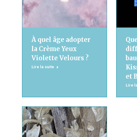
À quel âge adopter
Que
la Crème Yeux
dif
Violette Velours ?
bau
Kis
Lire la suite
et 
Lire l