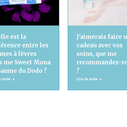
J’aimerais faire 
lle est la
cadeau avec vos
férence entre les
soins, que me
mes à lèvres
recommandez-v
s me Sweet Mona
?
Baume du Dodo ?
Lire la suite
a suite