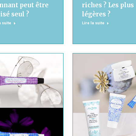
nnant peut être
riches ? Les plus
lisé seul ?
légères ?
a suite
Lire la suite