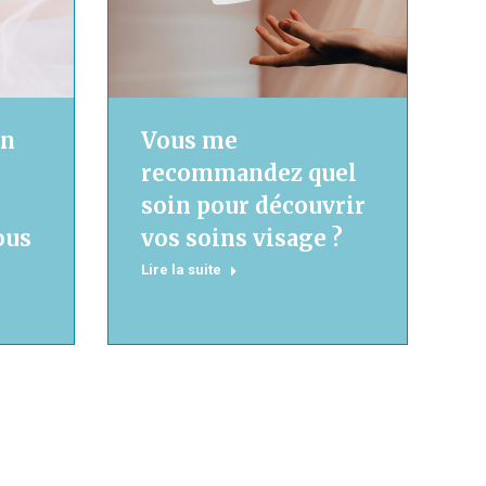
un
Vous me
recommandez quel
soin pour découvrir
ous
vos soins visage ?
Lire la suite