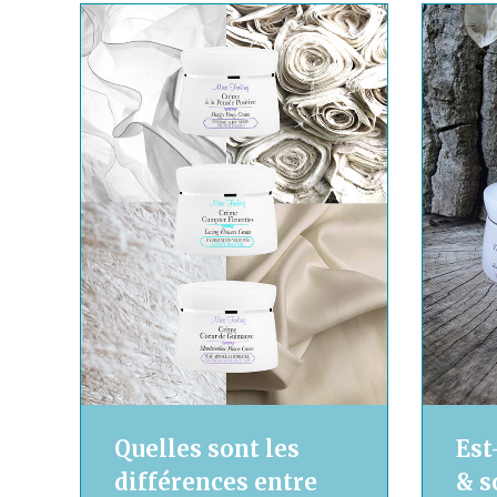
Quelles sont les
Est
différences entre
& s