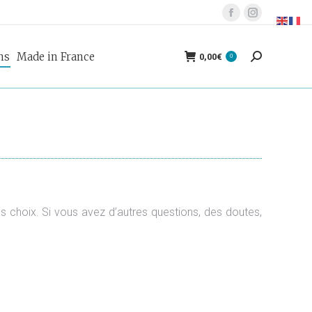
Facebook
Instagram
page
page
ns
Made in France
opens
opens
0,00
€
0
Recherche
in
in
:
new
new
window
window
s choix. Si vous avez d’autres questions, des doutes,