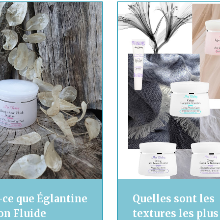
-ce que Églantine
Quelles sont les
on Fluide
textures les plus