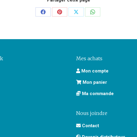
Partager
Partager
Partager
Partager
sur
sur
sur
sur
Facebook
Pinterest
X
WhatsApp
ok
Mes achats
Mon compte
Mon panier
Ma commande
Nous joindre
Contact
Devenir distributeur